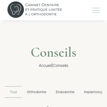
Skip
to
content
LE CABINET
Conseils
L’ÉQUIPE
Accueil
Conseils
|
TRAITEMENTS
TECHNOLOGIES
Tout
Orthodontie
Endodontie
Implantologie
CONSEILS