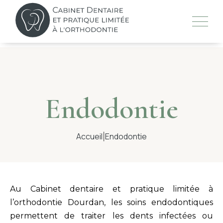
Skip
to
content
LE CABINET
Endodontie
L’ÉQUIPE
Accueil
Endodontie
|
TRAITEMENTS
TECHNOLOGIES
Au Cabinet dentaire et pratique limitée à
l’orthodontie Dourdan, les soins endodontiques
CONSEILS
permettent de traiter les dents infectées ou