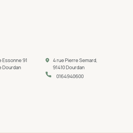
e Essonne 91
4 rue Pierre Semard,
e Dourdan
91410 Dourdan
0164940600