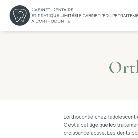
Skip
to
LE CABINET
L’ÉQUIPE
TRAITEM
content
Orth
L’orthodontie chez l’adolescent
C’est à cet âge que les traiteme
croissance active. Les dents s