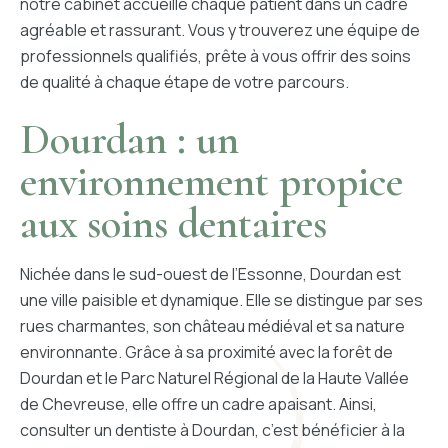
notre cabinet accueille chaque patient dans un cadre
agréable et rassurant. Vous y trouverez une équipe de
PORTAIL PATIENT
professionnels qualifiés, prête à vous offrir des soins
de qualité à chaque étape de votre parcours.
CONTACT
Dourdan : un
environnement propice
4 RUE PIERRE SEMARD, 91410 DOURDAN
01 64 94 06 00
aux soins dentaires
PRENDRE RDV
Nichée dans le sud-ouest de l’Essonne, Dourdan est
une ville paisible et dynamique. Elle se distingue par ses
rues charmantes, son château médiéval et sa nature
environnante. Grâce à sa proximité avec la forêt de
Dourdan et le Parc Naturel Régional de la Haute Vallée
de Chevreuse, elle offre un cadre apaisant. Ainsi,
consulter un dentiste à Dourdan, c’est bénéficier à la