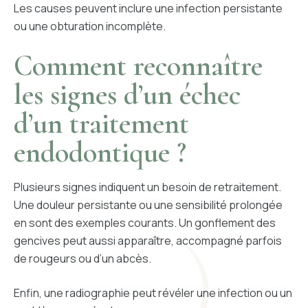
Les causes peuvent inclure une infection persistante
PORTAIL PATIENT
ou une obturation incomplète.
Comment reconnaître
CONTACT
les signes d’un échec
d’un traitement
4 RUE PIERRE SEMARD, 91410 DOURDAN
01 64 94 06 00
endodontique ?
PRENDRE RDV
Plusieurs signes indiquent un besoin de retraitement.
Une douleur persistante ou une sensibilité prolongée
en sont des exemples courants. Un gonflement des
gencives peut aussi apparaître, accompagné parfois
de rougeurs ou d’un abcès.
Enfin, une radiographie peut révéler une infection ou un