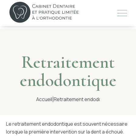
Skip
to
content
LE CABINET
Retraitement
L’ÉQUIPE
endodontique
TRAITEMENTS
Accueil
Retraitement endodontique
|
TECHNOLOGIES
Le retraitement endodontique est souvent nécessaire
CONSEILS
lorsque la première intervention sur la dent a échoué.